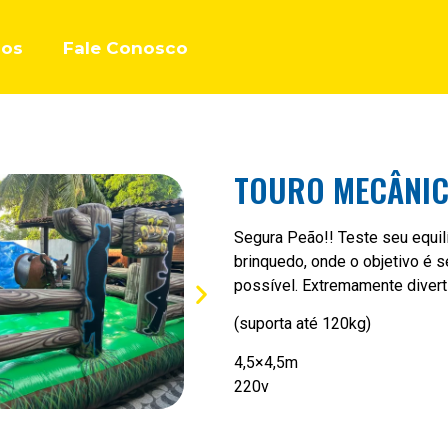
dos
Fale Conosco
TOURO MECÂNI
Segura Peão!! Teste seu equil
brinquedo, onde o objetivo é 
possível. Extremamente divert
(suporta até 120kg)
4,5×4,5m
220v